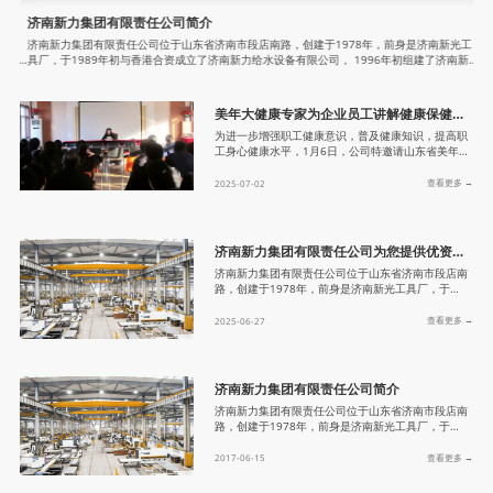
济南新力集团有限责任公司简介
板
光工
济南新力集团有限责任公司位于山东省济南市段店南路，创建于1978年，前身是济南新光工
板
发展
具厂，于1989年初与香港合资成立了济南新力给水设备有限公司， 1996年初组建了济南新力
用
、安
集团有限责任公司,是一家综合性的集科研、设计、加工、安装、调试于一体的大型专业换热
伟
、换
器、压力容器制造企业，主营业务为D1、D2级压力容器、换热器、智能换热机组、水处理设
几
备、供水设备、石化、电力设备的设计、制造、销售等服务。 济南
用
美年大健康专家为企业员工讲解健康保健知识
为进一步增强职工健康意识，普及健康知识，提高职
工身心健康水平，1月6日，公司特邀请山东省美年大
健康教授来公司进行健康知识讲座与咨询活动这次培
训主要包括掌握健康知识、营造健康家庭、学会健康
查看更多 →
2025-07-02
饮食、坚持戒烟限酒、保证适量运动、拥有健康心
理、防范职业病等内容，结合具体事例，为员工深入
浅出的讲解了日常保健知识。整个培训的内容具有理
论性、实践性、适用性和可操作性，对员工健康保健
济南新力集团有限责任公司为您提供优资服务！
起到了积极的指导作用。举办健康知
济南新力集团有限责任公司位于山东省济南市段店南
路，创建于1978年，前身是济南新光工具厂，于
1989年初与香港合资成立了济南新力给水设备有限公
司，在此基础上公司不断发展壮大，1996年初组建了
查看更多 →
2025-06-27
济南新力集团有限责任公司,是一家综合性的集科研、
设计、加工、安装、调试于一体的大型专业换热器、
压力容器制造企业，主营业务为D1、D2级压力容
器、换热器、智能换热机组、水处理设备、供水设
济南新力集团有限责任公司简介
备、石化、电力设备的设计
济南新力集团有限责任公司位于山东省济南市段店南
路，创建于1978年，前身是济南新光工具厂，于
1989年初与香港合资成立了济南新力给水设备有限公
司， 1996年初组建了济南新力集团有限责任公司,是
查看更多 →
2017-06-15
一家综合性的集科研、设计、加工、安装、调试于一
体的大型专业换热器、压力容器制造企业，主营业务